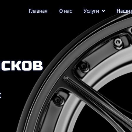
Главная
О нас
Услуги
Наши 
исков
х