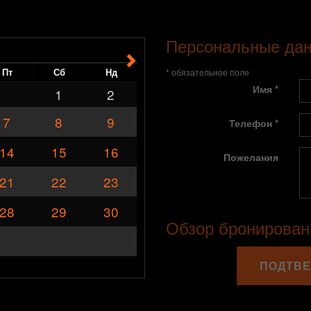
Персональные да
Пт
Сб
Нд
* обязательное поле
Имя *
1
2
7
8
9
Телефон *
14
15
16
Пожелания
21
22
23
28
29
30
Обзор бронирован
ПОДТВЕ