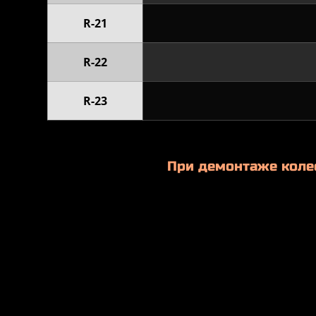
R-21
R-22
R-23
При демонтаже коле