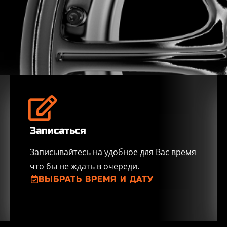
Записаться
Записывайтесь на удобное для Вас время
4
2
0
-
-
4
4
3
0
что бы не ждать в очереди.
ВЫБРАТЬ ВРЕМЯ И ДАТУ