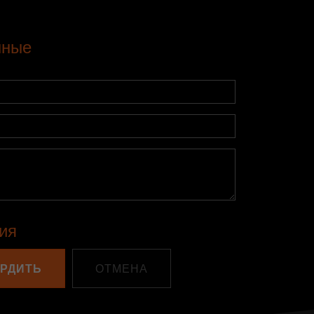
нные
ия
РДИТЬ
ОТМЕНА