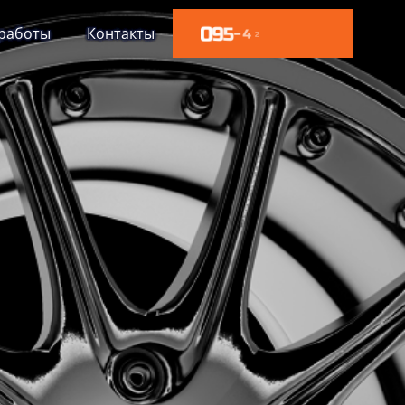
работы
Контакты
0
9
5
-
4
2
0
-
4
4
3
0