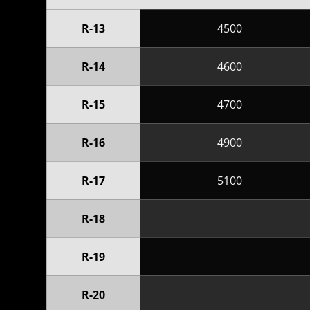
R-13
4500
R-14
4600
R-15
4700
R-16
4900
R-17
5100
R-18
R-19
R-20