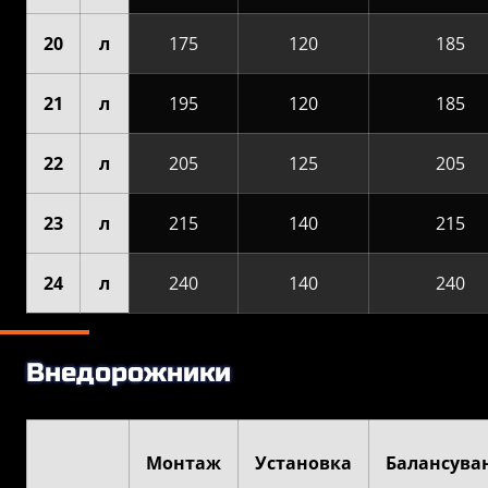
20
л
175
120
185
21
л
195
120
185
22
л
205
125
205
23
л
215
140
215
24
л
240
140
240
Внедорожники
Монтаж
Установка
Балансува