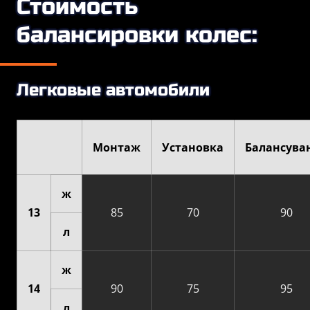
Стоимость
балансировки колес:
Легковые автомобили
Монтаж
Установка
Балансува
ж
13
85
70
90
л
ж
14
90
75
95
л