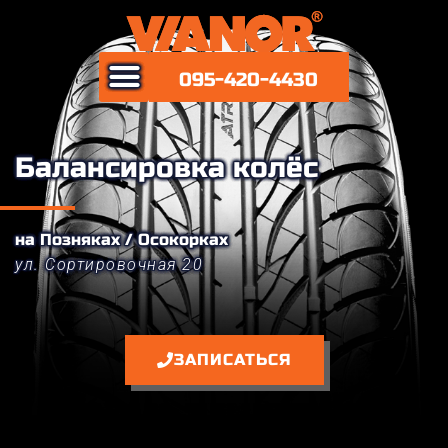
0
9
5
-
4
2
0
-
4
4
3
0
Балансировка колёс
на Позняках / Осокорках
ул. Сортировочная 20
ЗАПИСАТЬСЯ