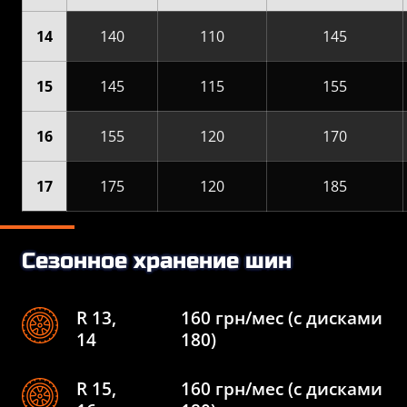
14
140
110
145
15
145
115
155
16
155
120
170
17
175
120
185
Сезонное хранение шин
R 13,
160 грн/мес (c дисками
14
180)
R 15,
160 грн/мес (c дисками