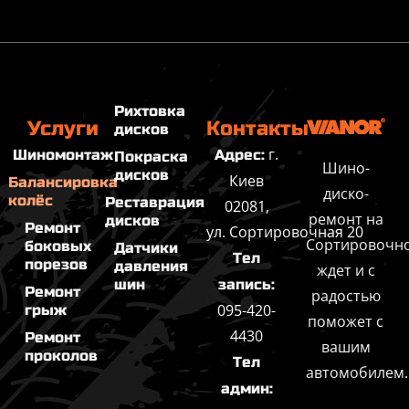
Рихтовка
Услуги
Контакты
дисков
г.
Шиномонтаж
Адрес:
Покраска
Шино-
дисков
Киев
Балансировка
диско-
колёс
Реставрация
02081,
ремонт на
дисков
Ремонт
ул. Сортировочная 20
Сортировочн
боковых
Датчики
Тел
порезов
давления
ждет и с
шин
запись:
Ремонт
радостью
095-420-
грыж
поможет с
4430
Ремонт
вашим
проколов
Тел
автомобилем.
админ: