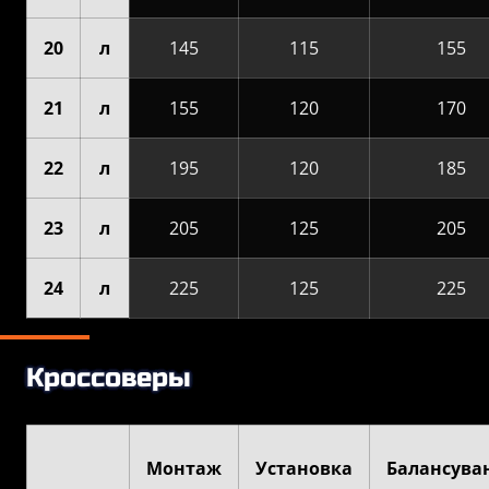
20
л
145
115
155
21
л
155
120
170
22
л
195
120
185
23
л
205
125
205
24
л
225
125
225
Кроссоверы
Монтаж
Установка
Балансува